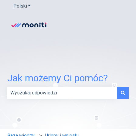
Polski
Pokaż podmenu do tłumaczenia
Jak możemy Ci pomóc?
Brak sugerowanych wyników, ponieważ pole wyszukiwani
Baza wiedzy
Urlopy i wnioski